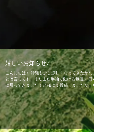
嬉しいお知らせ♪
こんにちは♪ 沖縄も少し涼しくなってきたかな？
とは言っても、まだまだ半袖で動ける気温♪ 日本
に帰ってきました！とFBにて投稿しましたが、冬
のモントリオールから沖縄へ帰ってきた日の気温
は、約30℃差！ 暑い暑い〜、と言いながら日々を
過ごしております(^_^)...