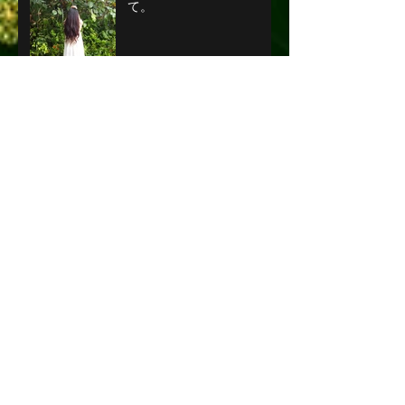
ルームメイトと、愛につい
て。
お誕生日(*^^*)
今日という日に
問題発生！笑
モントリオールより