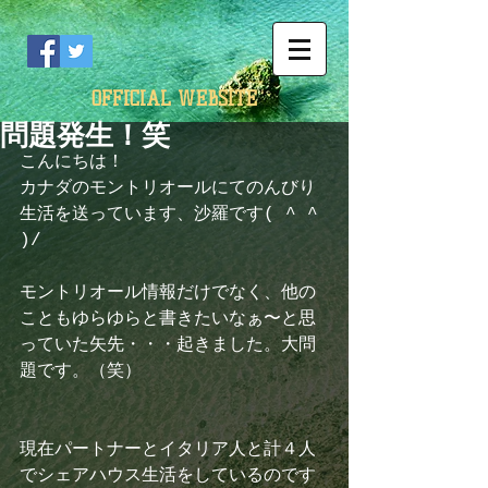
OFFICIAL WEBSITE
問題発生！笑
こんにちは！
カナダのモントリオールにてのんびり
生活を送っています、沙羅です( ^ ^ 
)/
モントリオール情報だけでなく、他の
こともゆらゆらと書きたいなぁ〜と思
っていた矢先・・・起きました。大問
題です。（笑）
現在パートナーとイタリア人と計４人
でシェアハウス生活をしているのです