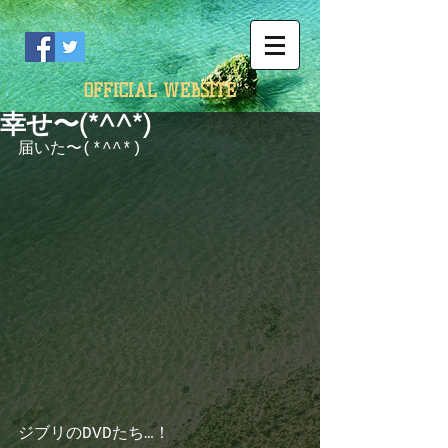
OFFICIAL WEBSITE
幸せ〜(*^^*)
届いた〜(*^^*)
ジブリのDVDたち…！