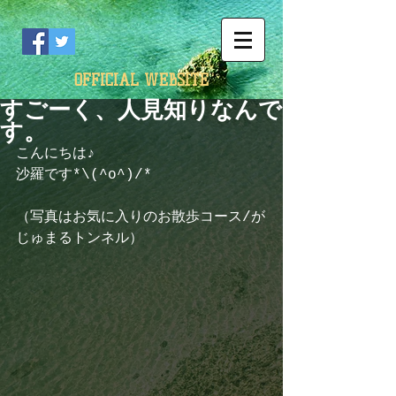
OFFICIAL WEBSITE
すごーく、人見知りなんで
す。
こんにちは♪
沙羅です*\(^o^)/*
（写真はお気に入りのお散歩コース/が
じゅまるトンネル）